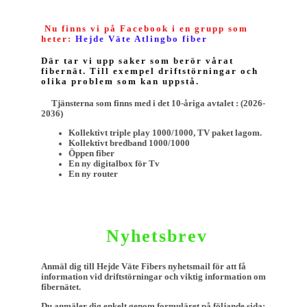
Nu finns vi på Facebook i en grupp som
heter:
Hejde Väte Atlingbo fiber
Där t
ar vi upp saker som berör vårat
fibernät. Till exempel driftstörningar och
olika problem som kan uppstå.
Tjänsterna som finns med i det 10-åriga avtalet : (2026-
2036)
Kollektivt triple play 1000/1000, TV paket lagom.
Kollektivt bredband 1000/1000
Öppen fiber
En ny digitalbox för Tv
En ny router
Nyhetsbrev
Anmäl dig till Hejde Väte Fibers nyhetsmail för att få
information vid driftstörningar och viktig information om
fibernätet.
Du anmäler dig enkelt genom formuläret på följande sida: